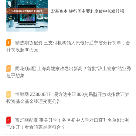
宏基资本 银行间主要利率债中长端转强
​精选期货配资 三支付机构领人民银行辽宁省分行罚单，合
1
计罚没超30万元
​同花顺e配 上海高端家政卷出新高？首批“沪上管家”结业秀
2
超乎想象
​恒财网 ZZ800ETF: 易方达中证800交易型开放式指数证券
3
投资基金基金经理变更公告
​富灯网配资 事关升学！各区初中入学对口直升名单&比例
4
已传开！看看咱家是否符合？