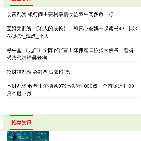
创富配资 银行间主要利率债收益率午间多数上行
宝聚荣配资 《论人的成长》，和真心爸妈一起读书42_卡尔
·罗杰斯_观点_个人
寻牛堂 《九门》全阵容官宣！陈伟霆归位张大佛爷，曾舜
晞跨代演绎吴老狗
招财猫配资 谷歌盘后涨超1%
本财配资 收盘丨沪指跌073%失守4000点，全市场近4100
只个股下跌
推荐资讯