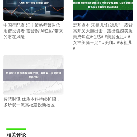
中国星配资 汇丰策略师警告信
宏基资本 宋祖儿“红裙杀”！露背
用债投资者 需警惕“AI狂热”带来
高开叉大胆出击，露出性感美腿
的潜在风险
美成焦点#性感# #美腿玉足# #
女神美腿玉足# #美腿# #宋祖儿
#
智慧财讯 优质本科持续扩招，
多所双一流高校建设新校区
相关评论