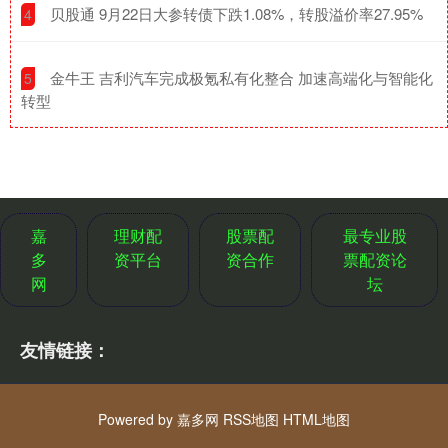
​贝股通 9月22日大参转债下跌1.08%，转股溢价率27.95%
4
​金牛王 吉利汽车完成极氪私有化整合 加速高端化与智能化
5
转型
嘉
理财配
股票配
最专业股
多
资平台
资合作
票配资论
网
坛
友情链接：
Powered by
嘉多网
RSS地图
HTML地图