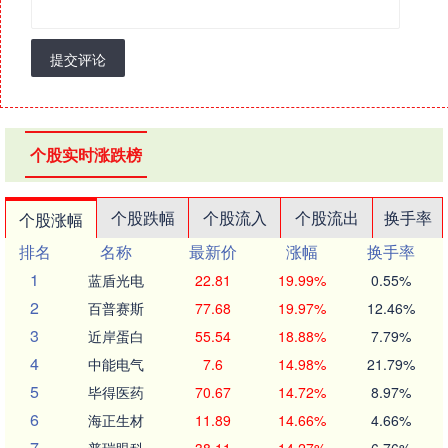
提交评论
个股实时涨跌榜
个股跌幅
个股流入
个股流出
换手率
个股涨幅
排名
名称
最新价
涨幅
换手率
1
蓝盾光电
22.81
19.99%
0.55%
2
百普赛斯
77.68
19.97%
12.46%
3
近岸蛋白
55.54
18.88%
7.79%
4
中能电气
7.6
14.98%
21.79%
5
毕得医药
70.67
14.72%
8.97%
6
海正生材
11.89
14.66%
4.66%
7
普瑞眼科
38.11
14.27%
6.76%