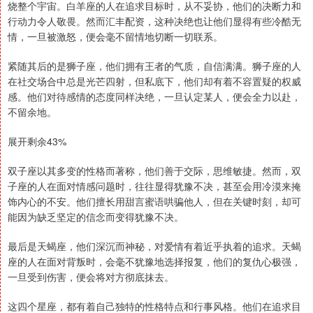
烧整个宇宙。白羊座的人在追求目标时，从不妥协，他们的决断力和
行动力令人敬畏。然而汇丰配资，这种决绝也让他们显得有些冷酷无
情，一旦被激怒，便会毫不留情地切断一切联系。
紧随其后的是狮子座，他们拥有王者的气质，自信满满。狮子座的人
在社交场合中总是光芒四射，但私底下，他们却有着不容置疑的权威
感。他们对待感情的态度同样决绝，一旦认定某人，便会全力以赴，
不留余地。
展开剩余43%
双子座以其多变的性格而著称，他们善于交际，思维敏捷。然而，双
子座的人在面对情感问题时，往往显得犹豫不决，甚至会用冷漠来掩
饰内心的不安。他们擅长用甜言蜜语哄骗他人，但在关键时刻，却可
能因为缺乏坚定的信念而变得犹豫不决。
最后是天蝎座，他们深沉而神秘，对爱情有着近乎执着的追求。天蝎
座的人在面对背叛时，会毫不犹豫地选择报复，他们的复仇心极强，
一旦受到伤害，便会将对方彻底抹去。
这四个星座，都有着自己独特的性格特点和行事风格。他们在追求目