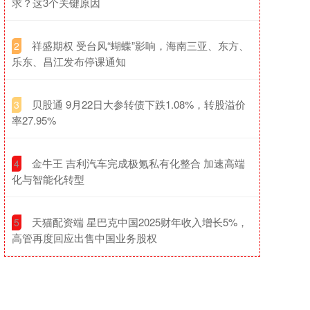
求？这3个关键原因
​祥盛期权 受台风“蝴蝶”影响，海南三亚、东方、
2
乐东、昌江发布停课通知
​贝股通 9月22日大参转债下跌1.08%，转股溢价
3
率27.95%
​金牛王 吉利汽车完成极氪私有化整合 加速高端
4
化与智能化转型
​天猫配资端 星巴克中国2025财年收入增长5%，
5
高管再度回应出售中国业务股权