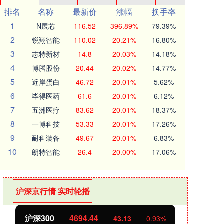
排名
名称
最新价
涨幅
换手率
1
N展芯
116.52
396.89%
79.39%
2
锐翔智能
110.02
20.21%
16.80%
3
志特新材
14.8
20.03%
14.18%
4
博腾股份
20.44
20.02%
14.77%
5
近岸蛋白
46.72
20.01%
5.62%
6
毕得医药
61.6
20.01%
6.12%
7
五洲医疗
83.62
20.01%
18.37%
8
一博科技
53.33
20.01%
17.26%
9
耐科装备
49.67
20.01%
6.83%
10
朗特智能
26.4
20.00%
17.06%
沪深京行情 实时轮播
沪深300
4694.44
北证
43.13
0.93%