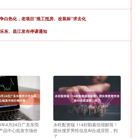
竞争白热化，老项目“推工抵房、改装标”求去化
、乐东、昌江发布停课通知
25年4月24日广东东莞
永旺配资端 114封勒索信现邮筒！
产品中心批发市场价
团伙搜罗男性信息AI合成淫照，判
了