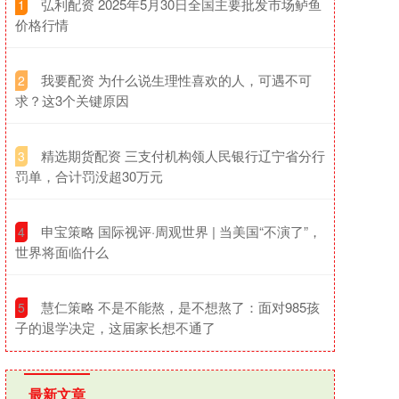
​弘利配资 2025年5月30日全国主要批发市场鲈鱼
1
价格行情
​我要配资 为什么说生理性喜欢的人，可遇不可
2
求？这3个关键原因
​精选期货配资 三支付机构领人民银行辽宁省分行
3
罚单，合计罚没超30万元
​申宝策略 国际视评·周观世界 | 当美国“不演了”，
4
世界将面临什么
​慧仁策略 不是不能熬，是不想熬了：面对985孩
5
子的退学决定，这届家长想不通了
最新文章