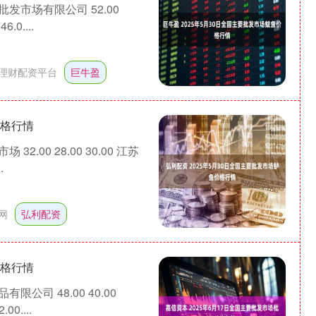
发市场有限公司 52.00
.0....
理财配资平台
巨牛盈
价格行情
.00 28.00 30.00 江苏
.
网
弘利配资
价格行情
公司 48.00 40.00
沪深300
4694.44
1.42%
43.13
0.93%
0....