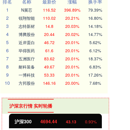
排名
名称
最新价
涨幅
换手率
1
N展芯
116.52
396.89%
79.39%
2
锐翔智能
110.02
20.21%
16.80%
3
志特新材
14.8
20.03%
14.18%
4
博腾股份
20.44
20.02%
14.77%
5
近岸蛋白
46.72
20.01%
5.62%
6
毕得医药
61.6
20.01%
6.12%
7
五洲医疗
83.62
20.01%
18.37%
8
耐科装备
49.67
20.01%
6.83%
9
一博科技
53.33
20.01%
17.26%
10
方邦股份
146.16
20.00%
7.68%
沪深京行情 实时轮播
北证50
1134.24
创业
11.37
1.01%