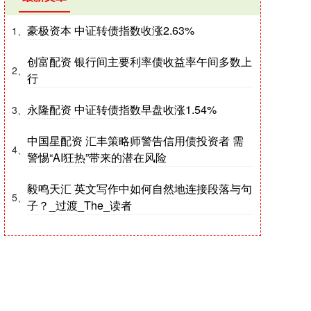
豪极资本 中证转债指数收涨2.63%
1、
创富配资 银行间主要利率债收益率午间多数上
2、
行
永隆配资 中证转债指数早盘收涨1.54%
3、
中国星配资 汇丰策略师警告信用债投资者 需
4、
警惕“AI狂热”带来的潜在风险
毅鸣天汇 英文写作中如何自然地连接段落与句
5、
子？_过渡_The_读者