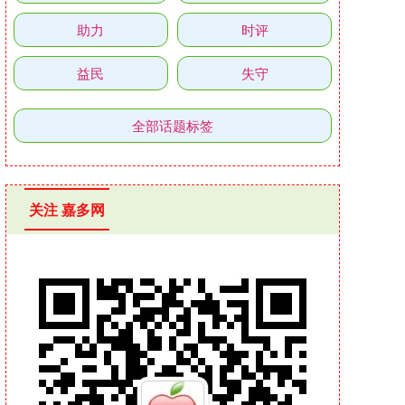
助力
时评
益民
失守
全部话题标签
关注 嘉多网