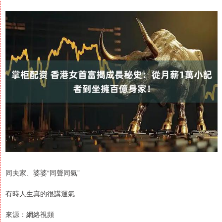
同夫家、婆婆“同聲同氣”
有時人生真的很講運氣
來源：網絡視頻