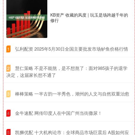
KB资产 收藏的风度 | 玩玉是场跨越千年的
修行
​弘利配资 2025年5月30日全国主要批发市场鲈鱼价格行情
1
​慧仁策略 不是不能熬，是不想熬了：面对985孩子的退学
2
决定，这届家长想不通了
​棒棒策略 一半古韵一半秀色，潮州的人文与自然双重治愈
3
​金牛速配 网传印度人在中国广州当街撒尿！
4
​凯狮优配 十大机构论市：全球商品市场巨震后 A股如何应
5