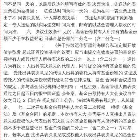
间不是同一天的，以最后送达的填写有效的表 决票为准，先送达的表
决票视为被撤回； ②送达时间为同一天的，视为在同一表决票上做
出了不 同表决意见，计入弃权表决票； ③送达时间按如下原则确
定：专人送达的以实际递交时 间为准，邮寄的以基金管理人接收的时
间为准。 六、决议生效条件 见的，基金份额持有人所持有的基金份
额不少于在权益登记 日基金总份额的二分之一（含二分之一）
； 《关于持续运作新疆前海联合泓瑞定期开放
债券型发 起式证券投资基金的议案》应当由提交有效表决票的基金份
额持有人或其代理人所持表决权的二分之一以上（含二分之 一）通过
方为有效； 人出具表决意见的代理人，同时提交的持有基金份额的凭
证、 受托出具表决意见的代理人出具的委托人持有基金份额的 凭证及
委托人的代理投票授权委托证明符合法律法规、基金 合同和会议通知
的规定，并与基金登记机构记录相符； 日起生效，基金管理人自表决
通过之日起五日内报中国证监 会备案。基金份额持有人大会决议自生
效之日起 2 日内在 规定媒介上公告。法律法规另有规定的，从其规
定。 七、二次召集基金份额持有人大会及二次授权 根据《基金
法》及《基金合同》的规定，本次持有人大 会需要本人直接出具表决
意见或授权他人代表出具表决意 见的基金份额持有人所持有的基金份
额不少于权益登记日 基金总份额的二分之一（含二分之一）方可举
行。若本人直 接出具表决意见或授权他人代表出具表决意见的基金份