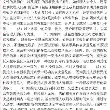
文件的复印件，以及填妥 的授权委托书原件。如代理人为个人，还需
提供代理人的身 份证件（包括使用的身份证或其他能够表明其身份的
有效证 件或证明）正反面复印件；如代理人为机构，还需提供代理 人
的加盖公章的企业法人营业执照复印件（事业单位、社会 团体或其他
单位可使用加盖公章的有权部门的批文、开户证 明或登记证书复印件
等）; （3）以上各项中的公章、批文、开户证明及登记证书， 以基
金管理人的认可为准。 （1）如果同一基金份额多次以有效纸面方
式授权的， 以最后一次纸面授权为准。如最后时间收到的授权委托有
多 次，不能确定最后一次纸面授权的，以表示具体表决意见的 纸面授
权为准。最后时间收到的多次纸面授权均表示一致的， 以一致的授权
表示为准；若多次纸面授权同一受托人但授权 表示不一致的，视为委
托人授权受托人选择其中一种授权表 示行使表决权；若授权不同受托
人且授权表示不一致的，视 为授权无效，不计入有效票； （2）如
委托人未在授权委托表示中明确其表决意见的， 视为委托人授权受托
人按照受托人的意志行使表决权；如委 托人在授权委托表示中表达多
种表决意见的，视为委托人授 权受托人选择其中一种授权表示行使表
决权； （3）如委托人既进行委托授权，又送达了有效表决票， 则
以有效表决票为准，授权视为无效。 需的相关文件在前述会议投票表
决起止时间内（送达时间以 基金管理人收到表决票时间为准）通过专
人送交、快递或邮 寄的方式送达至本基金管理人的办公地址（深圳市
南山区桂 湾四路 197 号前海华润金融中心 T1 栋第 29 层）