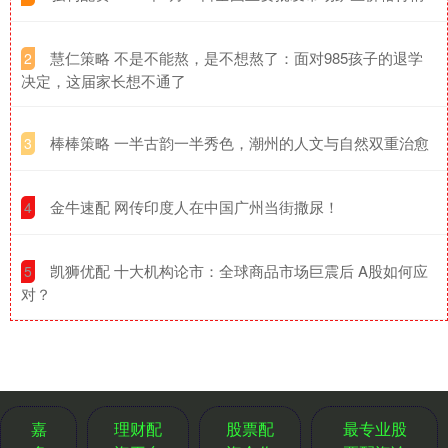
​慧仁策略 不是不能熬，是不想熬了：面对985孩子的退学
2
决定，这届家长想不通了
​棒棒策略 一半古韵一半秀色，潮州的人文与自然双重治愈
3
​金牛速配 网传印度人在中国广州当街撒尿！
4
​凯狮优配 十大机构论市：全球商品市场巨震后 A股如何应
5
对？
嘉
理财配
股票配
最专业股