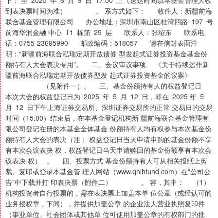
下： 至 2025 年 6 月 9 日 17:00 止（送达时间以本基金管理人收
到表决票时间为准） 。 系方式如下： 收件人：新疆前海
联合基金管理有限公司 办公地址：深圳市南山区桂湾四路 197 号
前海华润金融 中心 T1 栋第 29 层 联系人：张绍东 联系电
话：0755-23695990 邮政编码：518057 请在信封表面注
明：“新疆前海联合泓瑞定期开放债券 型发起式证券投资基金基金份
额持有人大会表决专用”。 二、会议审议事项 《关于持续运作新
疆前海联合泓瑞定期开放债券型发 起式证券投资基金的议案》
（见附件一）。 三、基金份额持有人的权益登记日
本次大会的权益登记日为 2025 年 5 月 12 日，即在 2025 年 5
月 12 日下午上海证券交易所、深圳证券交易所的正常 交易日的交易
时间（15:00）结束后，在本基金登记机构新 疆前海联合基金管理有
限公司登记在册的本基金全体基金 份额持有人均有权参与本次基金份
额持有人大会的表决（注： 权益登记日当天申请申购的基金份额不享
有本次会议表决 权，权益登记日当天申请赎回的基金份额享有本次会
议表决 权） 。 四、投票方式 基金份额持有人可从相关报纸上剪
裁、复印或登录本基金管 理人网站（www.qhlhfund.com）在“公司公
告”中下载并打 印表决票（附件二） 。 容，其中： （1）
机构投资者自行投票的，需在表决票上加盖本单 位公章（或经认可的
业务授权章，下同），并提供加盖公章 的企业法人营业执照复印件
（事业单位、社会团体或其他单 位可使用加盖公章的有权部门的批