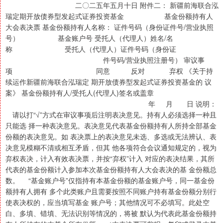
二〇二五年五月十日 附件二： 新疆前海联合泓
瑞定期开放债券型发起式证券投资基金 基金份额持有人
大会表决票 基金份额持有人名称： 证件号码（身份证件号/营业执照
号） 基金账户号 受托人（代理人）姓名/名
称 受托人（代理人）证件号码（身份证
件号码/营业执照注册号） 审议事
项 同意 反对 弃权 《关于持
续运作新疆前海联合泓瑞定 期开放债券型发起式证券投资基金的 议
案》 基金份额持有人/受托人(代理人)签名或盖章
年 月 日 说明：
请以打“√”方式在审议事项后注明表决意见。持有人必须选择一种且
只能选 择一种表决意见。表决意见代表基金份额持有人所持全部基金
份额的表决意见。如 表决票上的表决意见未选、多选或无法辨认、表
决意见模糊不清或相互矛盾，但其 他各项符合会议通知规定的，视为
弃权表决，计入有效表决票，并按“弃权”计入 对应的表决结果，其所
代表的基金份额计入参加本次基金份额持有人大会表决的基 金份额总
数。 “基金账户号”仅指持有本基金份额的基金账户号，同一基金份
额持有人拥有 多个此类账户且需要按照不同账户持有基金份额分别行
使表决权的，应当填写基金 账户号；其他情况可不必填写。此处空
白、多填、错填、无法识别等情况的，将被 默认为代表此基金份额持