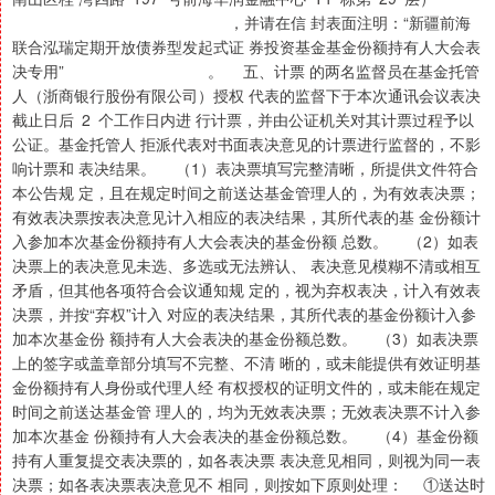
，并请在信 封表面注明：“新疆前海
联合泓瑞定期开放债券型发起式证 券投资基金基金份额持有人大会表
决专用” 。 五、计票 的两名监督员在基金托管
人（浙商银行股份有限公司）授权 代表的监督下于本次通讯会议表决
截止日后 2 个工作日内进 行计票，并由公证机关对其计票过程予以
公证。基金托管人 拒派代表对书面表决意见的计票进行监督的，不影
响计票和 表决结果。 （1）表决票填写完整清晰，所提供文件符合
本公告规 定，且在规定时间之前送达基金管理人的，为有效表决票；
有效表决票按表决意见计入相应的表决结果，其所代表的基 金份额计
入参加本次基金份额持有人大会表决的基金份额 总数。 （2）如表
决票上的表决意见未选、多选或无法辨认、 表决意见模糊不清或相互
矛盾，但其他各项符合会议通知规 定的，视为弃权表决，计入有效表
决票，并按“弃权”计入 对应的表决结果，其所代表的基金份额计入参
加本次基金份 额持有人大会表决的基金份额总数。 （3）如表决票
上的签字或盖章部分填写不完整、不清 晰的，或未能提供有效证明基
金份额持有人身份或代理人经 有权授权的证明文件的，或未能在规定
时间之前送达基金管 理人的，均为无效表决票；无效表决票不计入参
加本次基金 份额持有人大会表决的基金份额总数。 （4）基金份额
持有人重复提交表决票的，如各表决票 表决意见相同，则视为同一表
决票；如各表决票表决意见不 相同，则按如下原则处理： ①送达时