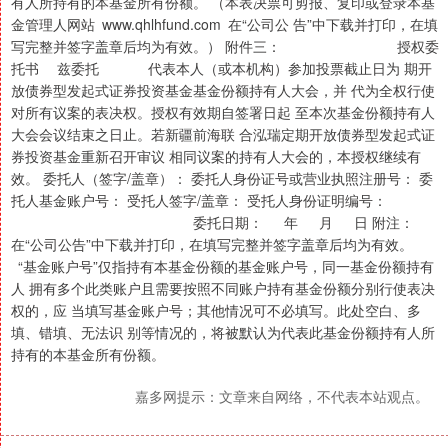
有人所持有的本基金所有份额。 （本表决票可剪报、复印或登录本基
金管理人网站 www.qhlhfund.com 在“公司公 告”中下载并打印，在填
写完整并签字盖章后均为有效。） 附件三： 授权委
托书 兹委托 代表本人（或本机构）参加投票截止日为 期开
放债券型发起式证券投资基金基金份额持有人大会，并 代为全权行使
对所有议案的表决权。授权有效期自签署日起 至本次基金份额持有人
大会会议结束之日止。若新疆前海联 合泓瑞定期开放债券型发起式证
券投资基金重新召开审议 相同议案的持有人大会的，本授权继续有
效。 委托人（签字/盖章）： 委托人身份证号或营业执照注册号： 委
托人基金账户号： 受托人签字/盖章： 受托人身份证明编号：
委托日期： 年 月 日 附注：
在“公司公告”中下载并打印，在填写完整并签字盖章后均为有效。
“基金账户号”仅指持有本基金份额的基金账户号，同一基金份额持有
人 拥有多个此类账户且需要按照不同账户持有基金份额分别行使表决
权的，应 当填写基金账户号；其他情况可不必填写。此处空白、多
填、错填、无法识 别等情况的，将被默认为代表此基金份额持有人所
持有的本基金所有份额。
嘉多网提示：文章来自网络，不代表本站观点。