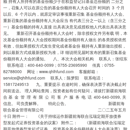
额 持有人所持有的基金份额少于在权益登记日基金总份额的 二分之
一，召集人可以在原公告的基金份额持有人大会召开 时间的 3 个月
以后、6 个月以内，就原定审议事项重新召集 基金份额持有人大会。
重新召集的基金份额持有人大会应当 有代表三分之一以上（含三分之
一）基金份额的持有人直接 出具表决意见或授权他人代表出具表决意
见。 重新召开基金份额持有人大会时，除非授权文件另有载 明，本
次基金份额持有人大会授权期间基金份额持有人做出 的各类授权依然
有效，但如果授权方式发生变化或者基金份 额持有人重新做出授权，
则以最新方式或最新授权为准，详 细说明见届时发布的重新召集基金
份额持有人大会的通知。 八、本次大会相关机构 联系人：张绍东
联系电话：400-640-0099；0755-23695990 传真：0755-
82788000 网址：www.qhlhfund.com 客服邮箱：
service@qhlhfund.com 联系人：陈梦阳 联系电话：
15817249513 九、重要提示 在途时间，确保表决票于表决截止时
间前送达。 理人网站查阅，投资者如有任何疑问，请拔打新疆前海联
合 基 金 管 理 有 限 公 司 客 户 服 务 电 话 400-640-0099, 关
信息。 司负责解释。 特此公告。 新疆前海
联合基金管理有限公司 二〇二五年五月
十日 附件一： 《关于持续运作新疆前海联合泓瑞定期开放债券
型发起式证券投资基金的议案》 附件二： 《新疆前海联合泓瑞定
期开放债券型发起式证券 投资基金基金份额持有人大会表决票》 附