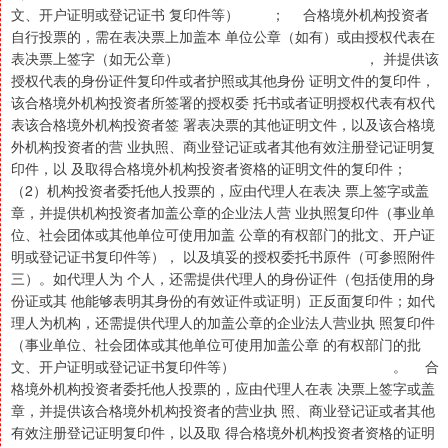
文、开户证明或登记证书 复印件等） ； 合格境外机构投资者
自行投票的，需在表决票上加盖本 单位公章（如有）或由授权代表在
表决票上签字（如无公章） ， 并提供该
授权代表的身份证件复印件或者护照或其他身份 证明文件的复印件，
该合格境外机构投资者所签署的授权委 托书或者证明授权代表有权代
表该合格境外机构投资者签 署表决票的其他证明文件，以及该合格境
外机构投资者的营 业执照、商业登记证或者其他有效注册登记证明复
印件，以 及取得合格境外机构投资者资格的证明文件的复印件；
（2）机构投资者委托他人投票的，应由代理人在表决 票上签字或盖
章，并提供机构投资者加盖公章的企业法人营 业执照复印件（事业单
位、社会团体或其他单位可使用加盖 公章的有权部门的批文、开户证
明或登记证书复印件等）， 以及填妥的授权委托书原件（可参照附件
三）。如代理人为 个人，还需提供代理人的身份证件（包括使用的身
份证或其 他能够表明其身份的有效证件或证明）正反面复印件；如代
理人为机构，还需提供代理人的加盖公章的企业法人营业执 照复印件
（事业单位、社会团体或其他单位可使用加盖公章 的有权部门的批
文、开户证明或登记证书复印件等） 。 合
格境外机构投资者委托他人投票的，应由代理人在表 决票上签字或盖
章，并提供该合格境外机构投资者的营业执 照、商业登记证或者其他
有效注册登记证明复印件，以及取 得合格境外机构投资者资格的证明