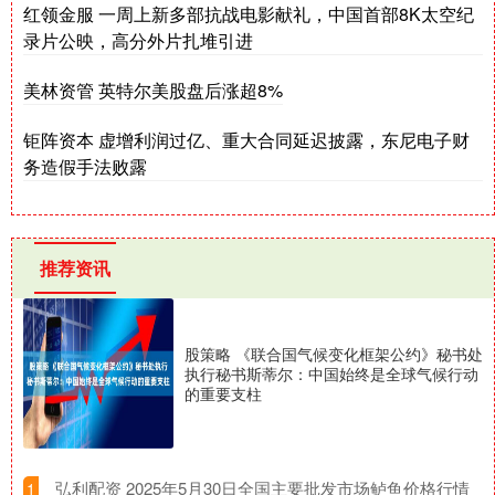
红领金服 一周上新多部抗战电影献礼，中国首部8K太空纪
录片公映，高分外片扎堆引进
美林资管 英特尔美股盘后涨超8%
钜阵资本 虚增利润过亿、重大合同延迟披露，东尼电子财
务造假手法败露
推荐资讯
股策略 《联合国气候变化框架公约》秘书处
执行秘书斯蒂尔：中国始终是全球气候行动
的重要支柱
​弘利配资 2025年5月30日全国主要批发市场鲈鱼价格行情
1