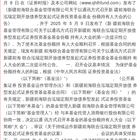
月 8 日 在《证券时报》及本公司网站（www.qhlhfund.com）发布了
《新疆前海联合基金管理有限公司关于以通讯方式召开新 疆前海联合
泓瑞定期开放债券型发起式证券投资基金基金 份额持有人大会的公
告》 ，并于 2025 年 5 月 9 日发布了《新 疆前海联合
基金管理有限公司关于以通讯方式召开新疆前 海联合泓瑞定期开放债
券型发起式证券投资基金基金份额 持有人大会的第一次提示性公
告》。为了使本次基金份额持 有人大会顺利召开，根据基金合同的相
关规定，现发布新疆 前海联合基金管理有限公司关于以通讯方式召开
新疆前海 联合泓瑞定期开放债券型发起式证券投资基金基金份额持 有
人大会的第二次提示性公告。 一、召开会议基本情况 为保护基金
份额持有人的利益，根据《中华人民共和国 证券投资基金法》
（以下简称“《基金法》”） 、《公开募
集证券 投资基金运作管理办法》和《新疆前海联合泓瑞定期开放债 券
型发起式证券投资基金基金合同》（以下简称“《基金合 同》” ）的
有关规定，新疆前海联合泓瑞定期开放债券型发起 式证券投资基金
（以下简称“本基金”）的基金管理人新疆 前海联合基金管理有限公司
（以下简称“基金管理人”）经 与本基金托管人浙商银行股份有限公司
协商一致，决定以通 讯方式召开本基金的基金份额持有人大会（以下
简称“大 会”），审议《关于持续运作新疆前海联合泓瑞定期开放债 券
型发起式证券投资基金的议案》 。会议的具体安排如