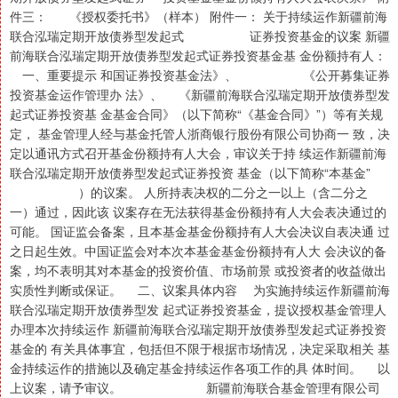
件三： 《授权委托书》（样本） 附件一： 关于持续运作新疆前海
联合泓瑞定期开放债券型发起式 证券投资基金的议案 新疆
前海联合泓瑞定期开放债券型发起式证券投资基金基 金份额持有人：
一、重要提示 和国证券投资基金法》、 《公开募集证券
投资基金运作管理办 法》、 《新疆前海联合泓瑞定期开放债券型发
起式证券投资基 金基金合同》（以下简称“《基金合同》”）等有关规
定， 基金管理人经与基金托管人浙商银行股份有限公司协商一 致，决
定以通讯方式召开基金份额持有人大会，审议关于持 续运作新疆前海
联合泓瑞定期开放债券型发起式证券投资 基金（以下简称“本基金”
）的议案。 人所持表决权的二分之一以上（含二分之
一）通过，因此该 议案存在无法获得基金份额持有人大会表决通过的
可能。 国证监会备案，且本基金基金份额持有人大会决议自表决通 过
之日起生效。中国证监会对本次本基金基金份额持有人大 会决议的备
案，均不表明其对本基金的投资价值、市场前景 或投资者的收益做出
实质性判断或保证。 二、议案具体内容 为实施持续运作新疆前海
联合泓瑞定期开放债券型发 起式证券投资基金，提议授权基金管理人
办理本次持续运作 新疆前海联合泓瑞定期开放债券型发起式证券投资
基金的 有关具体事宜，包括但不限于根据市场情况，决定采取相关 基
金持续运作的措施以及确定基金持续运作各项工作的具 体时间。 以
上议案，请予审议。 新疆前海联合基金管理有限公司