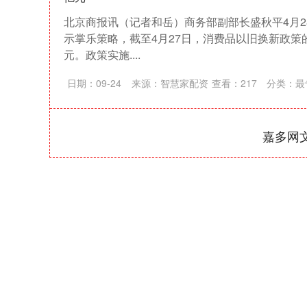
北京商报讯（记者和岳）商务部副部长盛秋平4月2
示掌乐策略，截至4月27日，消费品以旧换新政策的
元。政策实施....
日期：09-24
来源：智慧家配资
查看：
217
分类：
最
嘉多网
深证成指
14311.01
39.68
1.02%
200.89