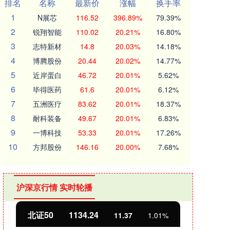
排名
名称
最新价
涨幅
换手率
1
N展芯
116.52
396.89%
79.39%
2
锐翔智能
110.02
20.21%
16.80%
3
志特新材
14.8
20.03%
14.18%
4
博腾股份
20.44
20.02%
14.77%
5
近岸蛋白
46.72
20.01%
5.62%
6
毕得医药
61.6
20.01%
6.12%
7
五洲医疗
83.62
20.01%
18.37%
8
耐科装备
49.67
20.01%
6.83%
9
一博科技
53.33
20.01%
17.26%
10
方邦股份
146.16
20.00%
7.68%
沪深京行情 实时轮播
北证50
1134.24
创业
11.37
1.01%