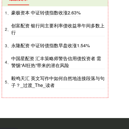
豪极资本 中证转债指数收涨2.63%
1、
创富配资 银行间主要利率债收益率午间多数上
2、
行
永隆配资 中证转债指数早盘收涨1.54%
3、
中国星配资 汇丰策略师警告信用债投资者 需
4、
警惕“AI狂热”带来的潜在风险
毅鸣天汇 英文写作中如何自然地连接段落与句
5、
子？_过渡_The_读者