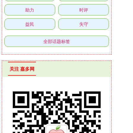
助力
时评
益民
失守
全部话题标签
关注 嘉多网