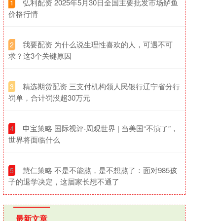
​弘利配资 2025年5月30日全国主要批发市场鲈鱼
1
价格行情
​我要配资 为什么说生理性喜欢的人，可遇不可
2
求？这3个关键原因
​精选期货配资 三支付机构领人民银行辽宁省分行
3
罚单，合计罚没超30万元
​申宝策略 国际视评·周观世界 | 当美国“不演了”，
4
世界将面临什么
​慧仁策略 不是不能熬，是不想熬了：面对985孩
5
子的退学决定，这届家长想不通了
最新文章