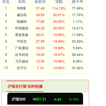
排名
名称
最新价
涨幅
换手率
1
N津富
37.49
114.72%
77.46%
2
威尔高
39.83
20.01%
17.76%
3
锴威特
77.82
20.00%
1.17%
4
科翔股份
64.32
20.00%
12.21%
5
蜀道装备
33.61
19.99%
11.69%
6
中巨芯
27.85
19.99%
32.20%
7
广哈通信
19.03
19.99%
5.84%
8
欣天科技
18.02
19.97%
28.44%
9
飞天诚信
12.56
19.96%
8.49%
10
任子行
7.16
19.93%
31.42%
沪深京行情 实时轮播
沪深300
4651.31
北
-6.85
-0.15%