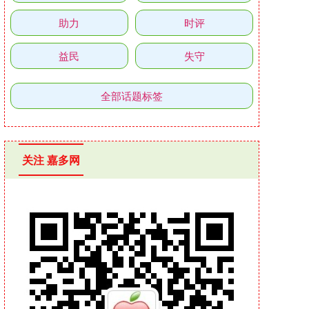
助力
时评
益民
失守
全部话题标签
关注 嘉多网