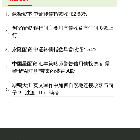
豪极资本 中证转债指数收涨2.63%
1、
创富配资 银行间主要利率债收益率午间多数上
2、
行
永隆配资 中证转债指数早盘收涨1.54%
3、
中国星配资 汇丰策略师警告信用债投资者 需
4、
警惕“AI狂热”带来的潜在风险
毅鸣天汇 英文写作中如何自然地连接段落与句
5、
子？_过渡_The_读者